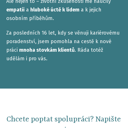
Ale nejen to – životní zkušenosti mě naučily
empatii
a
hluboké úctě k lidem
a k jejich
osobním příběhům.
Za posledních 16 let, kdy se věnuji kariérovému
poradenství, jsem pomohla na cestě k nové
práci
mnoha stovkám klientů
. Ráda totéž
udělám i pro vás.
Chcete poptat spolupráci? Napište