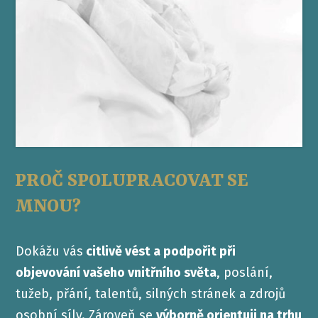
PROČ SPOLUPRACOVAT SE
MNOU?
Dokážu vás
citlivě vést a podpořit při
objevování vašeho vnitřního světa
, poslání,
tužeb, přání, talentů, silných stránek a zdrojů
osobní síly. Zároveň se
výborně orientuji na trhu