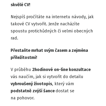
skvělé CV!
Nejspíš pročítáte na internetu návody, jak
takové CV vytvořit. Jenže nacházíte
spoustu protichůdných či velmi obecných
rad.
Přestaňte mrhat svým časem a zejména
příležitostmi!
V průběhu
2hodinové
on-line konzultace
vás naučím, jak si vytvořit do detailu
vybroušený životopis
, který vám
podstatně
zvýší šance
d
ostat se
na pohovor
.