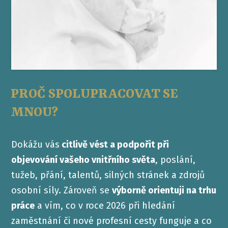
PROČ SPOLUPRACOVAT SE
MNOU?
Dokážu vás
citlivě vést a podpořit při
objevování vašeho vnitřního světa
, poslání,
tužeb, přání, talentů, silných stránek a zdrojů
osobní síly. Zároveň se
výborně orientuji na trhu
práce
a vím, co v roce 2026 při hledání
zaměstnání či nové profesní cesty funguje a co