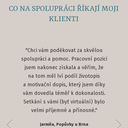
CO NA SPOLUPRÁCI ŘÍKAJÍ MOJI
KLIENTI
"Chci vám poděkovat za skvělou
spolupráci a pomoc. Pracovní pozici
jsem nakonec získala a věřím, že
na tom měl lví podíl životopis
a motivační dopis, který jsem díky
vám dovedla téměř k dokonalosti.
Setkání s vámi (byť virtuální) bylo
velmi příjemné a přínosné."
Štěpán, Praha
manažer logistiky
Jarmila, Popůvky u Brna
Katka, Kladno