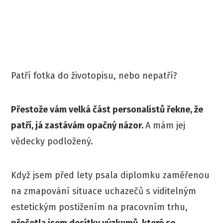
Patří fotka do životopisu, nebo nepatří?
Přestože vám velká část personalistů řekne, že
patří, já zastávám opačný názor.
A mám jej
vědecky podložený.
Když jsem před lety psala diplomku zaměřenou
na zmapování situace uchazečů s viditelným
estetickým postižením na pracovním trhu,
přečetla jsem desítky výzkumů, které se